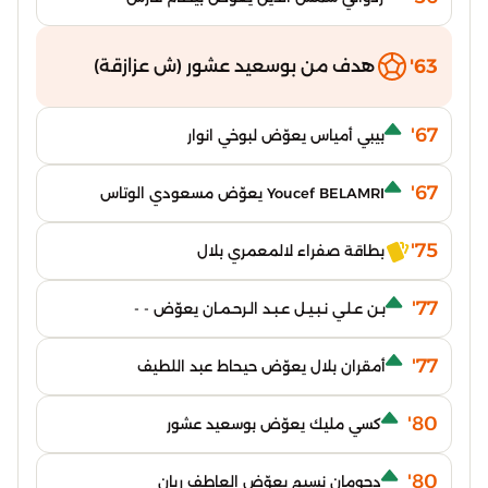
63'
هدف من بوسعيد عشور (ش عزازقة)
67'
بيبي أمياس يعوّض لبوخي انوار
67'
Youcef BELAMRI يعوّض مسعودي الوتاس
75'
بطاقة صفراء لالمعمري بلال
77'
بـن عـلـي نـبـيـل عـبـد الـرحـمـان يعوّض - -
77'
أمقران بلال يعوّض حيحاط عبد اللطيف
80'
كسي مليك يعوّض بوسعيد عشور
80'
دحومان نسيم يعوّض العاطف ريان