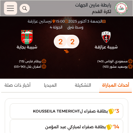
رابطة مابين الجهات
لكرة القدم
الجمعة 3 أكتوبر 2025
15:00
تيرساتين عزازقة
وسط شرق
الجولة 4
2
2
شبيبة عزازقة
شبيبة بجاية
مسعودي الوتاس (40')
بيطام فارس (15')
بوسعيد عشور (63')
أمقران بلال (90'+03)
أحداث المباراة
التشكيلة
الميديا
أخبار ذات صلة
3'
بطاقة صفراء لKOUSSEILA TEMERICHT
14'
بطاقة صفراء لمباركي عبد المؤمن