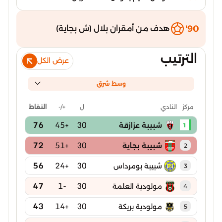
90'
هدف من أمقران بلال (ش بجاية)
الترتيب
عرض الكل
وسط شرق
ل
+/-
النقاط
مركز
النادي
76
+45
30
شبيبة عزازقة
1
72
+51
30
شبيبة بجاية
2
56
+24
30
شبيبة بومرداس
3
47
-1
30
مولودية العلمة
4
43
+14
30
مولودية بريكة
5