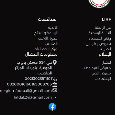
LIRF
المنافسات
عن الرابطة
الأندية
النشرة الرسمية
الرزنامة و النتائج
وثائق للتحميل
جدول الترتيب
نصوص و قوانين
الملاعب
اتصل بنا
مركز الإحصائيات
الإعلام
معلومات الاتصال
الأخبار
حي 554 مسكن برج ب
معرض الفيديوهات
الجوهرة -بلوزداد -الجزائر
معرض الصور
العاصمة
الإعتمادات
00213023511101
00200016160165008705
errergionsfootball@gmail.com
lirfdaf.24@gmail.com