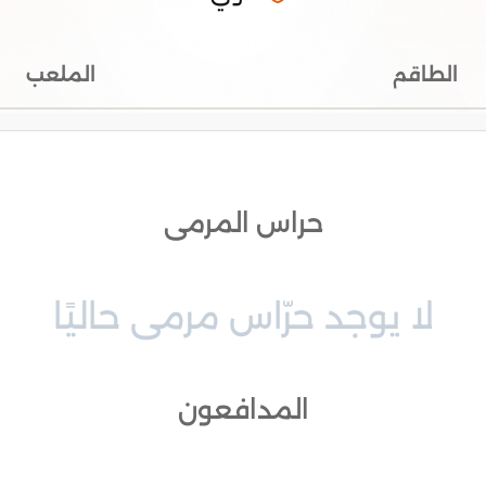
الطاقم
الملعب
حراس المرمى
لا يوجد حرّاس مرمى حاليًا
المدافعون