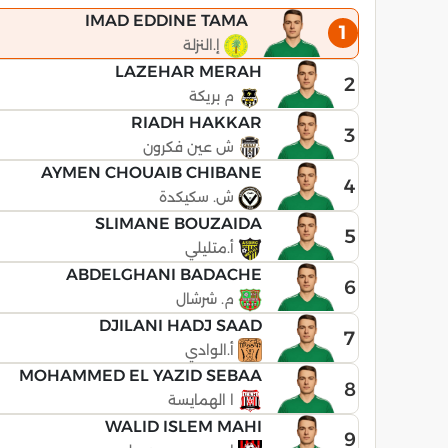
IMAD EDDINE TAMA
1
إ.النزلة
LAZEHAR MERAH
2
م بريكة
RIADH HAKKAR
3
ش عين فكرون
AYMEN CHOUAIB CHIBANE
4
ش. سكيكدة
SLIMANE BOUZAIDA
5
أ.متليلي
ABDELGHANI BADACHE
6
م. شرشال
DJILANI HADJ SAAD
7
أ.الوادي
MOHAMMED EL YAZID SEBAA
8
ا الهمايسة
WALID ISLEM MAHI
9