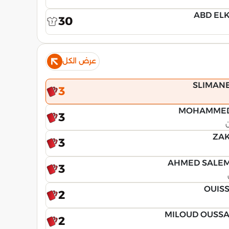
ABD EL
30
عرض الكل
SLIMAN
3
MOHAMMED
3
ZAK
3
AHMED SALE
3
OUIS
2
MILOUD OUSS
2