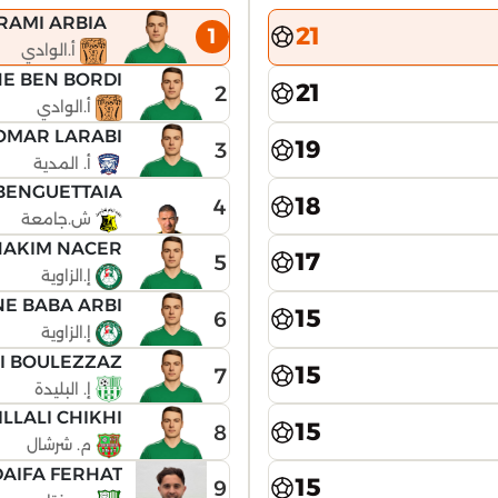
RAMI ARBIA
21
1
أ.الوادي
 BEN BORDI
21
2
أ.الوادي
OMAR LARABI
19
3
أ. المدية
 BENGUETTAIA
18
4
ش.جامعة
HAKIM NACER
17
5
إ.الزاوية
E BABA ARBI
15
6
إ.الزاوية
 BOULEZZAZ
15
7
إ. البليدة
ILLALI CHIKHI
15
8
م. شرشال
AIFA FERHAT
15
9