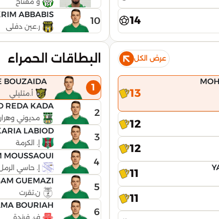
و مفتاح
KRIM ABBABIS
14
10
ر.عين دفلى
البطاقات الحمراء
عرض الكل
E BOUZAIDA
MOH
1
13
أ.متليلي
 REDA KADA
2
مديوني وهران
12
ARIA LABIOD
3
إ. الكرمة
12
M MOUSSAOUI
4
Y
إ. حاسي الرمل
11
SAM GUEMAZI
5
ن.تقرت
11
AMA BOURIAH
6
ف. فرندة