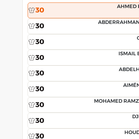
AHMED 
30
ABDERRAHMANE
30
30
ISMAIL
30
ABDEL
30
AIMÉN
30
MOHAMED RAMZI
30
DJ
30
HOUD
30