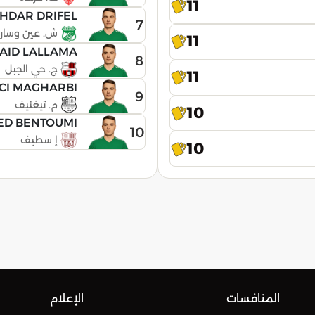
11
HDAR DRIFEL
7
ش. عين وسار
11
AID LALLAMA
8
ج. حي الجبل
11
CI MAGHARBI
9
م. تيغنيف
10
HED BENTOUMI
10
إ سطيف
10
المنافسات
الإعلام