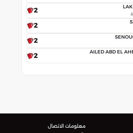
LAK
2
ة
S
2
SENOU
2
AILED ABD EL A
2
معلومات الاتصال