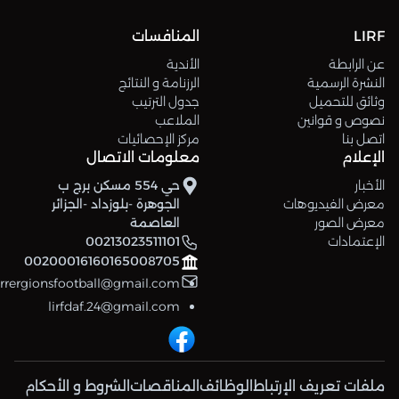
LIRF
المنافسات
عن الرابطة
الأندية
النشرة الرسمية
الرزنامة و النتائج
وثائق للتحميل
جدول الترتيب
نصوص و قوانين
الملاعب
اتصل بنا
مركز الإحصائيات
الإعلام
معلومات الاتصال
الأخبار
حي 554 مسكن برج ب
معرض الفيديوهات
الجوهرة -بلوزداد -الجزائر
معرض الصور
العاصمة
الإعتمادات
00213023511101
00200016160165008705
errergionsfootball@gmail.com
lirfdaf.24@gmail.com
ملفات تعريف الإرتباط
الوظائف
المناقصات
الشروط و الأحكام