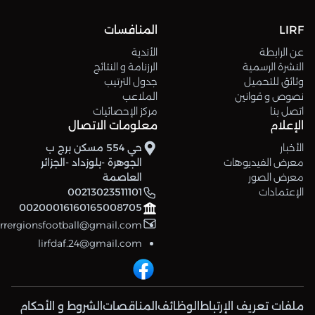
LIRF
المنافسات
عن الرابطة
الأندية
النشرة الرسمية
الرزنامة و النتائج
وثائق للتحميل
جدول الترتيب
نصوص و قوانين
الملاعب
اتصل بنا
مركز الإحصائيات
الإعلام
معلومات الاتصال
الأخبار
حي 554 مسكن برج ب
معرض الفيديوهات
الجوهرة -بلوزداد -الجزائر
معرض الصور
العاصمة
الإعتمادات
00213023511101
00200016160165008705
errergionsfootball@gmail.com
lirfdaf.24@gmail.com
ملفات تعريف الإرتباط
الوظائف
المناقصات
الشروط و الأحكام