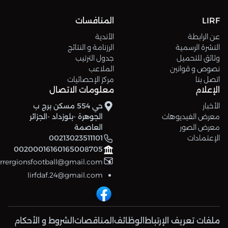
LIRF
المنافسات
عن الرابطة
الأندية
النشرة الرسمية
الرزنامة و النتائج
وثائق للتحميل
جدول الترتيب
نصوص و قوانين
الملاعب
اتصل بنا
مركز الإحصائيات
الإعلام
معلومات الاتصال
الأخبار
حي 554 مسكن برج ب
معرض الفيديوهات
الجوهرة -بلوزداد -الجزائر
معرض الصور
العاصمة
الإعتمادات
00213023511101
00200016160165008705
errergionsfootball@gmail.com
lirfdaf.24@gmail.com
ملفات تعريف الإرتباط
الوظائف
المناقصات
الشروط و الأحكام