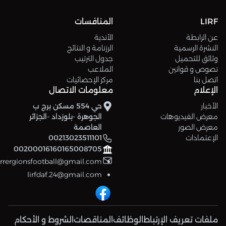
LIRF
المنافسات
عن الرابطة
الأندية
النشرة الرسمية
الرزنامة و النتائج
وثائق للتحميل
جدول الترتيب
نصوص و قوانين
الملاعب
اتصل بنا
مركز الإحصائيات
الإعلام
معلومات الاتصال
الأخبار
حي 554 مسكن برج ب
معرض الفيديوهات
الجوهرة -بلوزداد -الجزائر
معرض الصور
العاصمة
الإعتمادات
00213023511101
00200016160165008705
errergionsfootball@gmail.com
lirfdaf.24@gmail.com
ملفات تعريف الإرتباط
الوظائف
المناقصات
الشروط و الأحكام