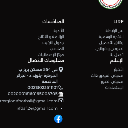
LIRF
المنافسات
عن الرابطة
الأندية
النشرة الرسمية
الرزنامة و النتائج
وثائق للتحميل
جدول الترتيب
نصوص و قوانين
الملاعب
اتصل بنا
مركز الإحصائيات
الإعلام
معلومات الاتصال
الأخبار
حي 554 مسكن برج ب
معرض الفيديوهات
الجوهرة -بلوزداد -الجزائر
معرض الصور
العاصمة
الإعتمادات
00213023511101
00200016160165008705
errergionsfootball@gmail.com
lirfdaf.24@gmail.com