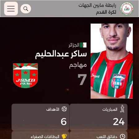
رابطة مابين الجهات
لكرة القدم
الجزائر
ساكر عبدالحليم
مهاجم
7
المباريات
الأهداف
6
24
دقائق اللعب
البطاقات الصفراء