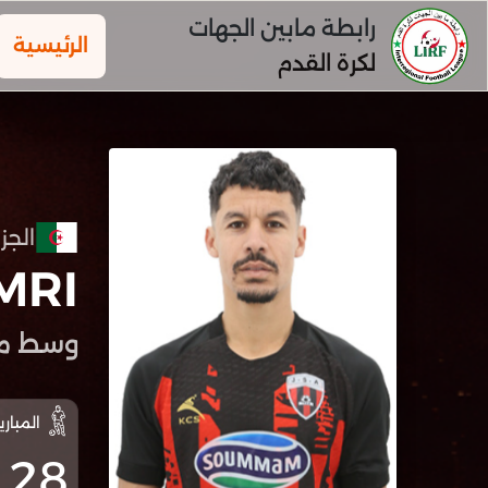
رابطة مابين الجهات
الرئيسية
لكرة القدم
الجزا
MRI
وسط م
المباري
28