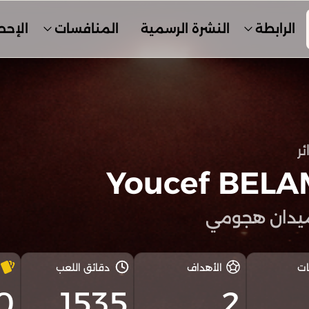
الرابطة
النشرة الرسمية
المنافسات
الإحص
ئر
5
Youcef BELA
يدان هجومي
ات
الأهداف
دقائق اللعب
0
1535
2