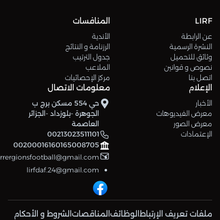
LIRF
المنافسات
عن الرابطة
الأندية
النشرة الرسمية
الرزنامة و النتائج
وثائق للتحميل
جدول الترتيب
نصوص و قوانين
الملاعب
اتصل بنا
مركز الإحصائيات
الإعلام
معلومات الاتصال
الأخبار
حي 554 مسكن برج ب
معرض الفيديوهات
الجوهرة -بلوزداد -الجزائر
معرض الصور
العاصمة
الإعتمادات
00213023511101
00200016160165008705
errergionsfootball@gmail.com
lirfdaf.24@gmail.com
ملفات تعريف الإرتباط
الوظائف
المناقصات
الشروط و الأحكام