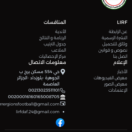
LIRF
المنافسات
عن الرابطة
الأندية
النشرة الرسمية
الرزنامة و النتائج
وثائق للتحميل
جدول الترتيب
نصوص و قوانين
الملاعب
اتصل بنا
مركز الإحصائيات
الإعلام
معلومات الاتصال
الأخبار
حي 554 مسكن برج ب
معرض الفيديوهات
الجوهرة -بلوزداد -الجزائر
معرض الصور
العاصمة
الإعتمادات
00213023511101
00200016160165008705
errergionsfootball@gmail.com
lirfdaf.24@gmail.com