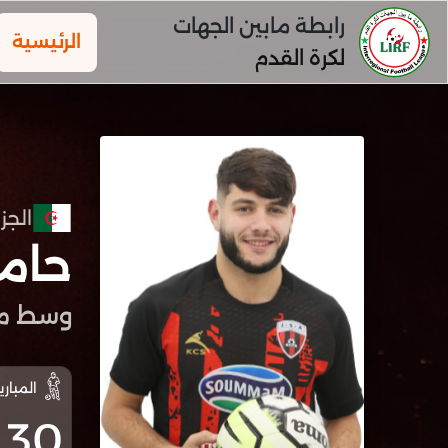
رابطة مابين الجهات
الرئيسية
لكرة القدم
الجزا
حام
وسط مي
المباري
30