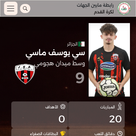
رابطة مابين الجهات
لكرة القدم
الجزائر
سي يوسف ماسي
وسط ميدان هجومي
9
المباريات
الأهداف
0
20
دقائق اللعب
البطاقات الصفراء