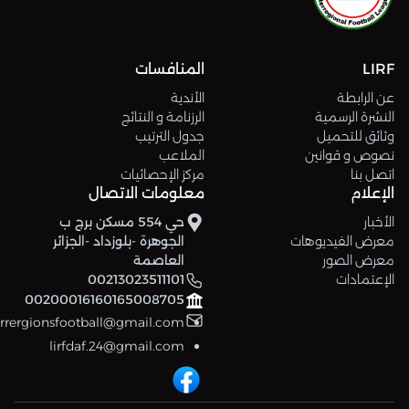
LIRF
المنافسات
عن الرابطة
الأندية
النشرة الرسمية
الرزنامة و النتائج
وثائق للتحميل
جدول الترتيب
نصوص و قوانين
الملاعب
اتصل بنا
مركز الإحصائيات
الإعلام
معلومات الاتصال
الأخبار
حي 554 مسكن برج ب
معرض الفيديوهات
الجوهرة -بلوزداد -الجزائر
معرض الصور
العاصمة
الإعتمادات
00213023511101
00200016160165008705
errergionsfootball@gmail.com
lirfdaf.24@gmail.com