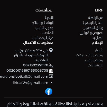
LIRF
المنافسات
عن الرابطة
الأندية
النشرة الرسمية
الرزنامة و النتائج
وثائق للتحميل
جدول الترتيب
نصوص و قوانين
الملاعب
اتصل بنا
مركز الإحصائيات
الإعلام
معلومات الاتصال
الأخبار
حي 554 مسكن برج ب
معرض الفيديوهات
الجوهرة -بلوزداد -الجزائر
معرض الصور
العاصمة
الإعتمادات
00213023511101
00200016160165008705
errergionsfootball@gmail.com
lirfdaf.24@gmail.com
ملفات تعريف الإرتباط
الوظائف
المناقصات
الشروط و الأحكام