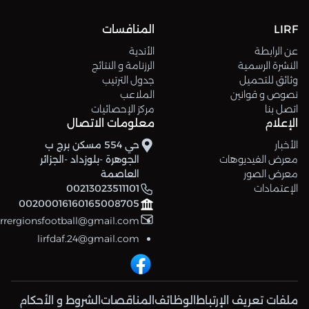
LIRF
المنافسات
عن الرابطة
الأندية
النشرة الرسمية
الرزنامة و النتائج
وثائق للتحميل
جدول الترتيب
نصوص و قوانين
الملاعب
اتصل بنا
مركز الإحصائيات
الإعلام
معلومات الاتصال
الأخبار
حي 554 مسكن برج ب
معرض الفيديوهات
الجوهرة -بلوزداد -الجزائر
معرض الصور
العاصمة
الإعتمادات
00213023511101
00200016160165008705
errergionsfootball@gmail.com
lirfdaf.24@gmail.com
ملفات تعريف الإرتباط
الوظائف
المناقصات
الشروط و الأحكام