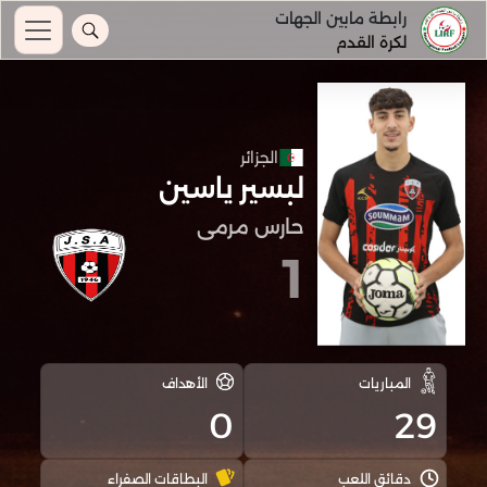
رابطة مابين الجهات
لكرة القدم
الجزائر
لبسير ياسين
حارس مرمى
1
المباريات
الأهداف
0
29
دقائق اللعب
البطاقات الصفراء