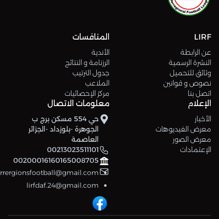
LIRF
المنافسات
عن الرابطة
الأندية
النشرة الرسمية
الرزنامة و النتائج
وثائق للتحميل
جدول الترتيب
نصوص و قوانين
الملاعب
اتصل بنا
مركز الإحصائيات
الإعلام
معلومات الاتصال
الأخبار
حي 554 مسكن برج ب
معرض الفيديوهات
الجوهرة -بلوزداد -الجزائر
معرض الصور
العاصمة
الإعتمادات
00213023511101
00200016160165008705
errergionsfootball@gmail.com
lirfdaf.24@gmail.com