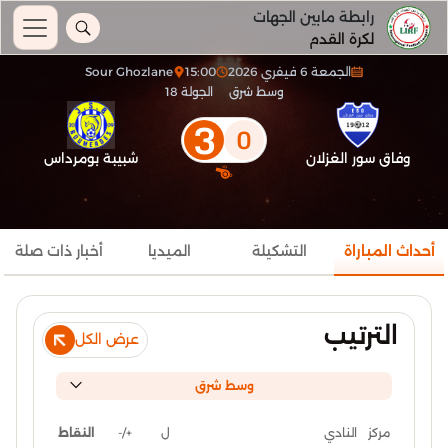
رابطة مابين الجهات
لكرة القدم
الجمعة 6 فيفري 2026
15:00
Sour Ghozlane
وسط شرق
الجولة 18
3
0
وفاق سور الغزلان
شبيبة بومرداس
أحداث المباراة
التشكيلة
الميديا
أخبار ذات صلة
الترتيب
عرض الكل
وسط شرق
ل
+/-
النقاط
مركز
النادي