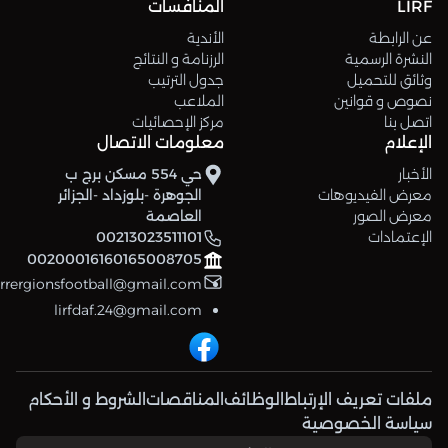
LIRF
المنافسات
عن الرابطة
الأندية
النشرة الرسمية
الرزنامة و النتائج
وثائق للتحميل
جدول الترتيب
نصوص و قوانين
الملاعب
اتصل بنا
مركز الإحصائيات
الإعلام
معلومات الاتصال
الأخبار
حي 554 مسكن برج ب
معرض الفيديوهات
الجوهرة -بلوزداد -الجزائر
معرض الصور
العاصمة
الإعتمادات
00213023511101
00200016160165008705
errergionsfootball@gmail.com
lirfdaf.24@gmail.com
ملفات تعريف الإرتباط
الوظائف
المناقصات
الشروط و الأحكام
سياسة الخصوصية