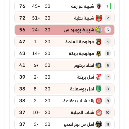
76
+45
30
شبيبة عزازقة
1
72
+51
30
شبيبة بجاية
2
56
+24
30
شبيبة بومرداس
3
47
-1
30
مولودية العلمة
4
43
+14
30
مولودية بريكة
5
41
+6
30
اتحاد برهوم
6
39
-2
30
أمل بريكة
7
38
-8
30
امل بوسعادة
8
38
-2
30
رائد شباب بوقاعة
9
37
-10
30
شباب الميلية
10
37
-3
30
أمل س برج لغدير
11