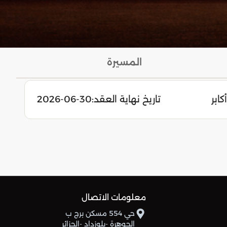
المسيرة
أكابر
تاريخ نهاية العقد:
2026-06-30
معلومات الاتصال
حي 554 مسكن برج ب
الجوهرة -بلوزداد -الجزائر