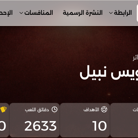
الرابطة
النشرة الرسمية
المنافسات
الإحص
ئر
يس نبيل
ات
الأهداف
دقائق اللعب
0
2633
10