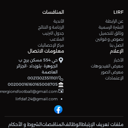
LIRF
المنافسات
عن الرابطة
الأندية
النشرة الرسمية
الرزنامة و النتائج
وثائق للتحميل
جدول الترتيب
نصوص و قوانين
الملاعب
اتصل بنا
مركز الإحصائيات
الإعلام
معلومات الاتصال
الأخبار
حي 554 مسكن برج ب
معرض الفيديوهات
الجوهرة -بلوزداد -الجزائر
معرض الصور
العاصمة
الإعتمادات
00213023511101
00200016160165008705
errergionsfootball@gmail.com
lirfdaf.24@gmail.com
ملفات تعريف الإرتباط
الوظائف
المناقصات
الشروط و الأحكام