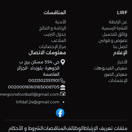
LIRF
المنافسات
عن الرابطة
الأندية
النشرة الرسمية
الرزنامة و النتائج
وثائق للتحميل
جدول الترتيب
نصوص و قوانين
الملاعب
اتصل بنا
مركز الإحصائيات
الإعلام
معلومات الاتصال
الأخبار
حي 554 مسكن برج ب
معرض الفيديوهات
الجوهرة -بلوزداد -الجزائر
معرض الصور
العاصمة
الإعتمادات
00213023511101
00200016160165008705
errergionsfootball@gmail.com
lirfdaf.24@gmail.com
ملفات تعريف الإرتباط
الوظائف
المناقصات
الشروط و الأحكام