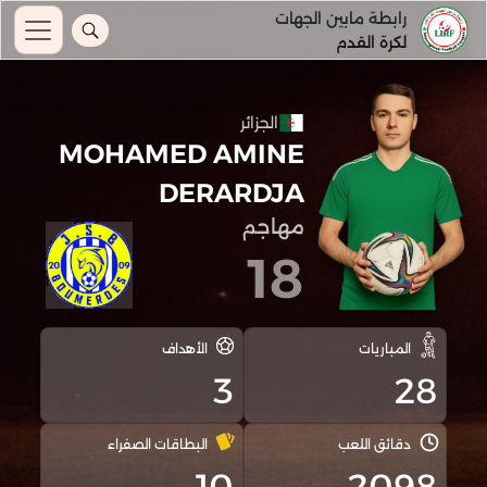
رابطة مابين الجهات
لكرة القدم
الجزائر
MOHAMED AMINE
DERARDJA
مهاجم
18
المباريات
الأهداف
3
28
دقائق اللعب
البطاقات الصفراء
10
2098