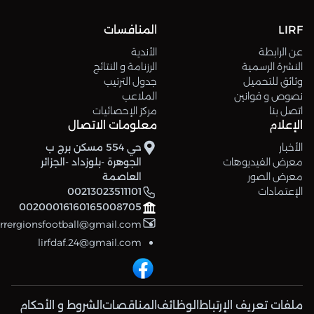
LIRF
المنافسات
عن الرابطة
الأندية
النشرة الرسمية
الرزنامة و النتائج
وثائق للتحميل
جدول الترتيب
نصوص و قوانين
الملاعب
اتصل بنا
مركز الإحصائيات
الإعلام
معلومات الاتصال
الأخبار
حي 554 مسكن برج ب
معرض الفيديوهات
الجوهرة -بلوزداد -الجزائر
معرض الصور
العاصمة
الإعتمادات
00213023511101
00200016160165008705
errergionsfootball@gmail.com
lirfdaf.24@gmail.com
ملفات تعريف الإرتباط
الوظائف
المناقصات
الشروط و الأحكام