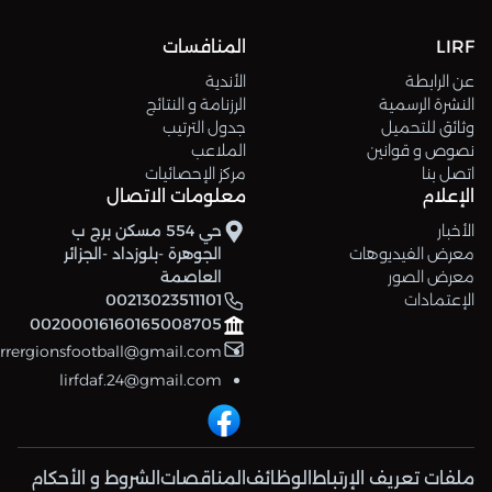
LIRF
المنافسات
عن الرابطة
الأندية
النشرة الرسمية
الرزنامة و النتائج
وثائق للتحميل
جدول الترتيب
نصوص و قوانين
الملاعب
اتصل بنا
مركز الإحصائيات
الإعلام
معلومات الاتصال
الأخبار
حي 554 مسكن برج ب
معرض الفيديوهات
الجوهرة -بلوزداد -الجزائر
معرض الصور
العاصمة
الإعتمادات
00213023511101
00200016160165008705
errergionsfootball@gmail.com
lirfdaf.24@gmail.com
ملفات تعريف الإرتباط
الوظائف
المناقصات
الشروط و الأحكام