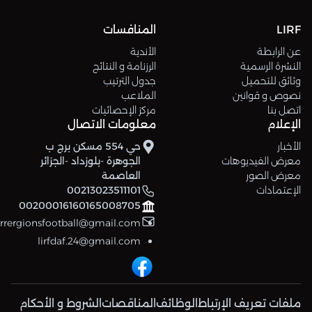
LIRF
المنافسات
عن الرابطة
الأندية
النشرة الرسمية
الرزنامة و النتائج
وثائق للتحميل
جدول الترتيب
نصوص و قوانين
الملاعب
اتصل بنا
مركز الإحصائيات
الإعلام
معلومات الاتصال
الأخبار
حي 554 مسكن برج ب
معرض الفيديوهات
الجوهرة -بلوزداد -الجزائر
معرض الصور
العاصمة
الإعتمادات
00213023511101
00200016160165008705
errergionsfootball@gmail.com
lirfdaf.24@gmail.com
ملفات تعريف الإرتباط
الوظائف
المناقصات
الشروط و الأحكام