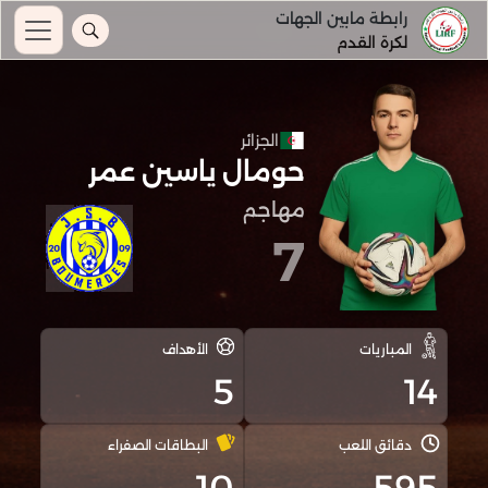
رابطة مابين الجهات
لكرة القدم
الجزائر
حومال ياسين عمر
مهاجم
7
المباريات
الأهداف
5
14
دقائق اللعب
البطاقات الصفراء
10
595