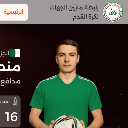
رابطة مابين الجهات
الرئيسية
لكرة القدم
الجزا
منص
مدافع
المباري
16