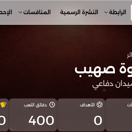
الرابطة
النشرة الرسمية
المنافسات
الإحص
ئر
وة صهيب
دان دفاعي
ات
الأهداف
دقائق اللعب
0
400
0