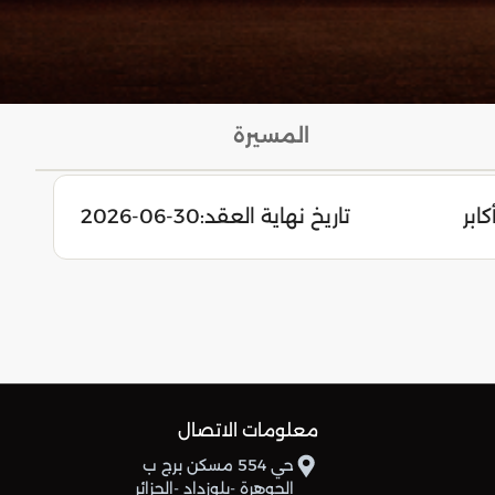
المسيرة
كابر
تاريخ نهاية العقد:
2026-06-30
معلومات الاتصال
حي 554 مسكن برج ب
الجوهرة -بلوزداد -الجزائر