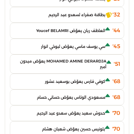
32'
بطاقة صفراء لسعدو عبد الرحيم
44'
العاطف ريان يعوّض Youcef BELAMRI
45'
سي يوسف ماسي يعوّض لبوخي انوار
MOHAMED AMINE DERARDJA يعوّض ميدون
51'
أمير
68'
كوفي فارس يعوّض بوسعيد عشور
68'
مسعودي الوتاس يعوّض حساني حسام
70'
حدوش سعيد يعوّض سعدو عبد الرحيم
70'
بلونيس حسين يعوّض شعبان هشام