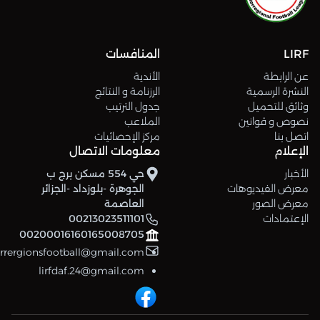
LIRF
المنافسات
عن الرابطة
الأندية
النشرة الرسمية
الرزنامة و النتائج
وثائق للتحميل
جدول الترتيب
نصوص و قوانين
الملاعب
اتصل بنا
مركز الإحصائيات
الإعلام
معلومات الاتصال
الأخبار
حي 554 مسكن برج ب
معرض الفيديوهات
الجوهرة -بلوزداد -الجزائر
معرض الصور
العاصمة
الإعتمادات
00213023511101
00200016160165008705
errergionsfootball@gmail.com
lirfdaf.24@gmail.com