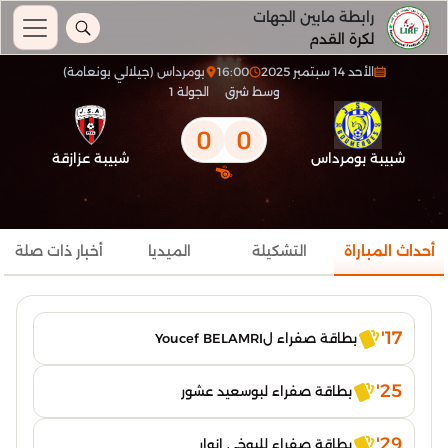
رابطة مابين الجهات
لكرة القدم
الأحد 14 سبتمبر 2025
16:00
بومرداس (جيلالي بونعامة)
وسط شرق
الجولة 1
0
0
شبيبة بومرداس
شبيبة عزازقة
أحداث المباراة
التشكيلة
الميديا
أخبار ذات صلة
17'
بطاقة صفراء لYoucef BELAMRI
25'
بطاقة صفراء لبوسعيد عشور
29'
بطاقة صفراء للبوخي انوار