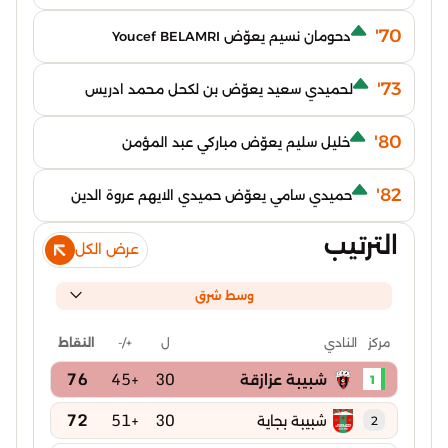
70'
دحومان نسيم يعوّض Youcef BELAMRI
73'
لحميدي سعيد يعوّض بن لكحل محمد ادريس
80'
خليل سليم يعوّض مباركي عبد المؤمن
82'
حميدي سامي يعوّض حميدي الايهم عروة الدين
الترتيب
عرض الكل
وسط شرق
ل
+/-
النقاط
مركز
النادي
76
+45
30
شبيبة عزازقة
1
72
+51
30
شبيبة بجاية
2