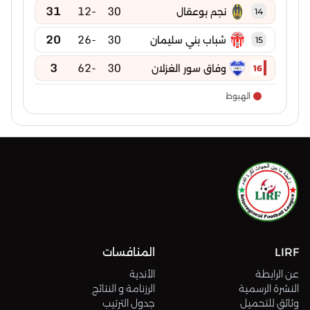
31
-12
30
نجم بوعقال
14
20
-26
30
شباب بني سليمان
15
3
-62
30
وفاق سور الغزلان
16
الهبوط
LIRF
المنافسات
عن الرابطة
الأندية
النشرة الرسمية
الرزنامة و النتائج
وثائق للتحميل
جدول الترتيب