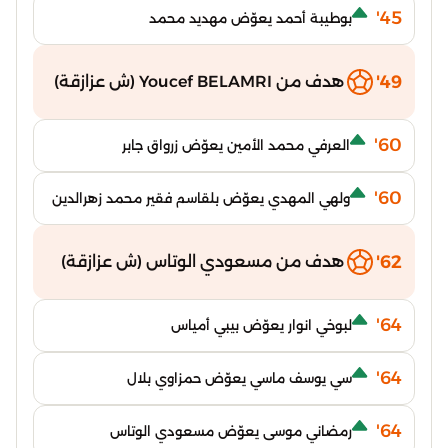
45'
بوطيبة أحمد يعوّض مهديد محمد
49'
هدف من Youcef BELAMRI (ش عزازقة)
60'
العرفي محمد الأمين يعوّض زرواق جابر
60'
ولهي المهدي يعوّض بلقاسم فقير محمد زهرالدين
62'
هدف من مسعودي الوتاس (ش عزازقة)
64'
لبوخي انوار يعوّض بيبي أمياس
64'
سي يوسف ماسي يعوّض حمزاوي بلال
64'
رمضاني موسى يعوّض مسعودي الوتاس