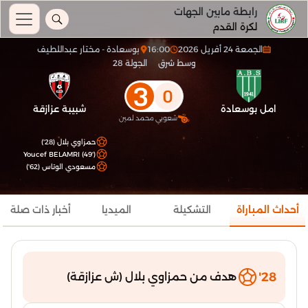
رابطة مابين الجهات
لكرة القدم
الجمعة 24 أفريل 2026
16:00
بوسعادة - مختار عبداللطيف
وسط شرق
الجولة 28
3
0
امل بوسعادة
شبيبة عزازقة
شعوبي محمد لمين
حمزاوي بلال (28')
Youcef BELAMRI (49')
مسعودي الوتاس (62')
أحداث المباراة
التشكيلة
الميديا
أخبار ذات صلة
28'
هدف من حمزاوي بلال (ش عزازقة)