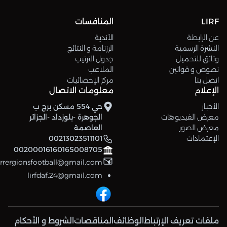
LIRF
المنافسات
عن الرابطة
الأندية
النشرة الرسمية
الرزنامة و النتائج
وثائق للتحميل
جدول الترتيب
نصوص و قوانين
الملاعب
اتصل بنا
مركز الإحصائيات
الإعلام
معلومات الاتصال
الأخبار
حي 554 مسكن برج ب
معرض الفيديوهات
الجوهرة -بلوزداد -الجزائر
معرض الصور
العاصمة
الإعتمادات
00213023511101
00200016160165008705
errergionsfootball@gmail.com
lirfdaf.24@gmail.com
ملفات تعريف الإرتباط
الوظائف
المناقصات
الشروط و الأحكام