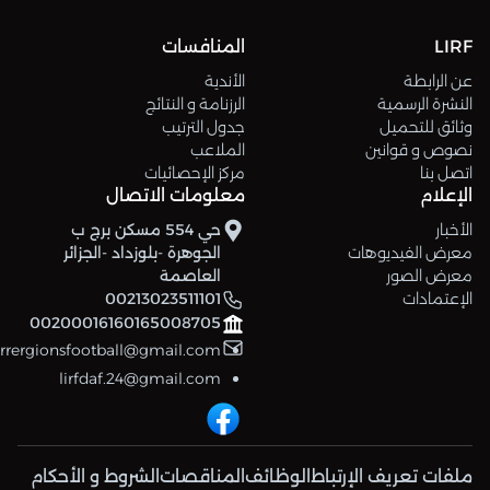
LIRF
المنافسات
عن الرابطة
الأندية
النشرة الرسمية
الرزنامة و النتائج
وثائق للتحميل
جدول الترتيب
نصوص و قوانين
الملاعب
اتصل بنا
مركز الإحصائيات
الإعلام
معلومات الاتصال
الأخبار
حي 554 مسكن برج ب
معرض الفيديوهات
الجوهرة -بلوزداد -الجزائر
معرض الصور
العاصمة
الإعتمادات
00213023511101
00200016160165008705
errergionsfootball@gmail.com
lirfdaf.24@gmail.com
ملفات تعريف الإرتباط
الوظائف
المناقصات
الشروط و الأحكام