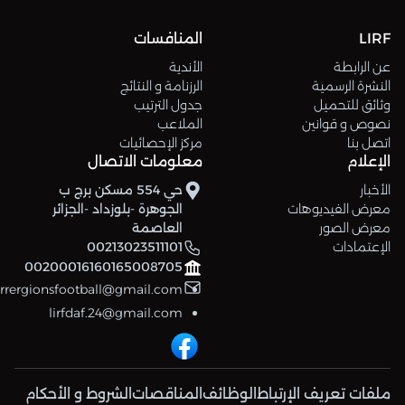
LIRF
المنافسات
عن الرابطة
الأندية
النشرة الرسمية
الرزنامة و النتائج
وثائق للتحميل
جدول الترتيب
نصوص و قوانين
الملاعب
اتصل بنا
مركز الإحصائيات
الإعلام
معلومات الاتصال
الأخبار
حي 554 مسكن برج ب
معرض الفيديوهات
الجوهرة -بلوزداد -الجزائر
معرض الصور
العاصمة
الإعتمادات
00213023511101
00200016160165008705
errergionsfootball@gmail.com
lirfdaf.24@gmail.com
ملفات تعريف الإرتباط
الوظائف
المناقصات
الشروط و الأحكام