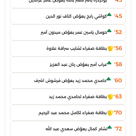
45'
بوكردرة ياسر معتز بالله يعوّض عامر عزالدين
45'
كواشي رابح يعوّض كتاف نور الدين
52'
حومال ياسين عمر يعوّض ميدون أمير
56'
بطاقة صفراء لشايب سراقة علاوة
58'
عراب أمير يعوّض رنان عبد العزيز
60'
حامدي محمد زيد يعوّض فرشوش اشرف
63'
بطاقة صفراء لحامدي محمد زيد
70'
بطاقة صفراء لكامل محمد عبد الرحيم
72'
نشام كمال يعوّض سعدي عبد الله