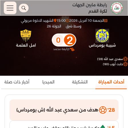
رابطة مابين الجهات
لكرة القدم
الجمعة 10 أفريل 2026
15:00
الشهيد الاخوة مريولي
وسط شرق
الجولة 26
2
0
شبيبة بومرداس
امل العلمة
كراليفة محمد
سعدي عبد الله (28')
حابت أيوب (80')
أحداث المباراة
التشكيلة
الميديا
أخبار ذات صلة
28'
هدف من سعدي عبد الله (ش بومرداس)