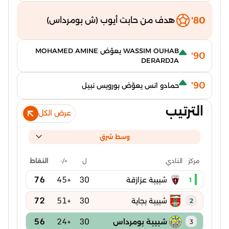
80'
هدف من حابت أيوب (ش بومرداس)
WASSIM OUHAB يعوّض MOHAMED AMINE
90'
DERARDJA
90'
حمادو انس يعوّض بورويس نبيل
الترتيب
عرض الكل
وسط شرق
ل
+/-
النقاط
مركز
النادي
76
+45
30
شبيبة عزازقة
1
72
+51
30
شبيبة بجاية
2
56
+24
30
شبيبة بومرداس
3