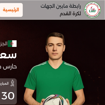
رابطة مابين الجهات
الرئيسية
لكرة القدم
الجزا
سعو
حارس م
المباري
30