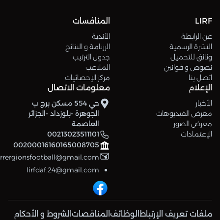
LIRF
المنافسات
عن الرابطة
الأندية
النشرة الرسمية
الرزنامة و النتائج
وثائق للتحميل
جدول الترتيب
نصوص و قوانين
الملاعب
اتصل بنا
مركز الإحصائيات
الإعلام
معلومات الاتصال
الأخبار
حي 554 مسكن برج ب
معرض الفيديوهات
الجوهرة -بلوزداد -الجزائر
معرض الصور
العاصمة
الإعتمادات
00213023511101
00200016160165008705
errergionsfootball@gmail.com
lirfdaf.24@gmail.com
ملفات تعريف الإرتباط
الوظائف
المناقصات
الشروط و الأحكام