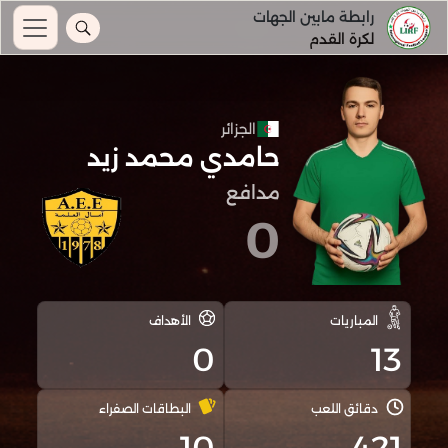
رابطة مابين الجهات
لكرة القدم
الجزائر
حامدي محمد زيد
مدافع
0
المباريات
الأهداف
0
13
دقائق اللعب
البطاقات الصفراء
10
421