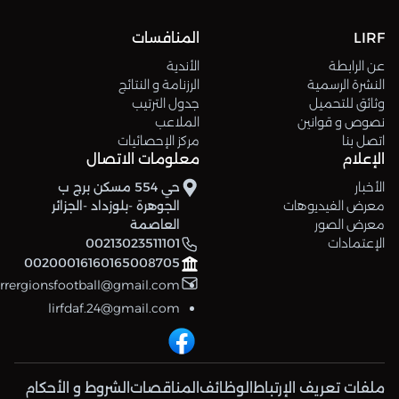
LIRF
المنافسات
عن الرابطة
الأندية
النشرة الرسمية
الرزنامة و النتائج
وثائق للتحميل
جدول الترتيب
نصوص و قوانين
الملاعب
اتصل بنا
مركز الإحصائيات
الإعلام
معلومات الاتصال
الأخبار
حي 554 مسكن برج ب
معرض الفيديوهات
الجوهرة -بلوزداد -الجزائر
معرض الصور
العاصمة
الإعتمادات
00213023511101
00200016160165008705
errergionsfootball@gmail.com
lirfdaf.24@gmail.com
ملفات تعريف الإرتباط
الوظائف
المناقصات
الشروط و الأحكام