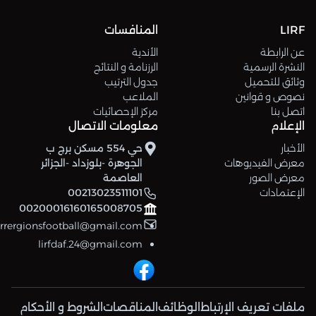
LIRF
المنافسات
عن الرابطة
الأندية
النشرة الرسمية
الرزنامة و النتائج
وثائق للتحميل
جدول الترتيب
نصوص و قوانين
الملاعب
اتصل بنا
مركز الإحصائيات
الإعلام
معلومات الاتصال
الأخبار
حي 554 مسكن برج ب
معرض الفيديوهات
الجوهرة -بلوزداد -الجزائر
معرض الصور
العاصمة
الإعتمادات
00213023511101
00200016160165008705
errergionsfootball@gmail.com
lirfdaf.24@gmail.com
ملفات تعريف الإرتباط
الوظائف
المناقصات
الشروط و الأحكام