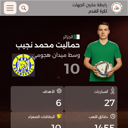
رابطة مابين الجهات
لكرة القدم
الجزائر
حماليت محمد نجيب
وسط ميدان هجومي
10
المباريات
الأهداف
6
27
دقائق اللعب
البطاقات الصفراء
10
1455