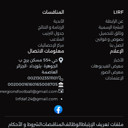
LIRF
المنافسات
عن الرابطة
الأندية
النشرة الرسمية
الرزنامة و النتائج
وثائق للتحميل
جدول الترتيب
نصوص و قوانين
الملاعب
اتصل بنا
مركز الإحصائيات
الإعلام
معلومات الاتصال
الأخبار
حي 554 مسكن برج ب
معرض الفيديوهات
الجوهرة -بلوزداد -الجزائر
معرض الصور
العاصمة
الإعتمادات
00213023511101
00200016160165008705
errergionsfootball@gmail.com
lirfdaf.24@gmail.com
ملفات تعريف الإرتباط
الوظائف
المناقصات
الشروط و الأحكام