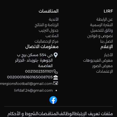
LIRF
المنافسات
عن الرابطة
الأندية
النشرة الرسمية
الرزنامة و النتائج
وثائق للتحميل
جدول الترتيب
نصوص و قوانين
الملاعب
اتصل بنا
مركز الإحصائيات
الإعلام
معلومات الاتصال
الأخبار
حي 554 مسكن برج ب
معرض الفيديوهات
الجوهرة -بلوزداد -الجزائر
معرض الصور
العاصمة
الإعتمادات
00213023511101
00200016160165008705
errergionsfootball@gmail.com
lirfdaf.24@gmail.com
ملفات تعريف الإرتباط
الوظائف
المناقصات
الشروط و الأحكام