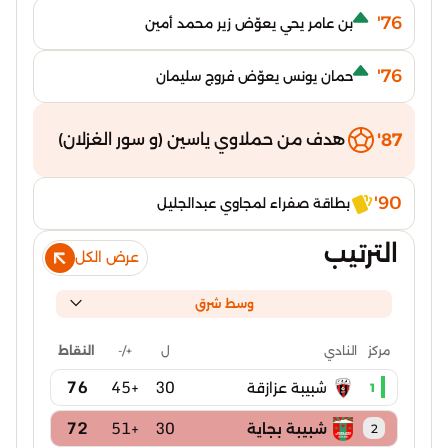
76'
بن عامر يحي يعوّض زير محمد أمين
76'
حمان يونس يعوّض فروج سليمان
87'
هدف من حملاوي ياسين (و سور الغزلان)
90'
بطاقة صفراء لمجاوي عبدالجليل
الترتيب
عرض الكل
وسط شرق
ل
+/-
النقاط
مركز
النادي
76
+45
30
شبيبة عزازقة
1
72
+51
30
شبيبة بجاية
2