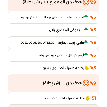
29'
هدف من المعمري بلال (ش بجاية)
45'
لعموري هواري يعوّض بودالي عزالدين بوعزة
45'
- - يعوّض المعمري بلال
45'
حامي وريس يعوّض DJELLOUL BOUTELDJI
45'
أمقران بلال يعوّض خرموش وليد
45'
بطاقة صفراء لحملاوي ياسين
49'
هدف من - - (ش بجاية)
51'
بطاقة صفراء لبلحوة صهيب