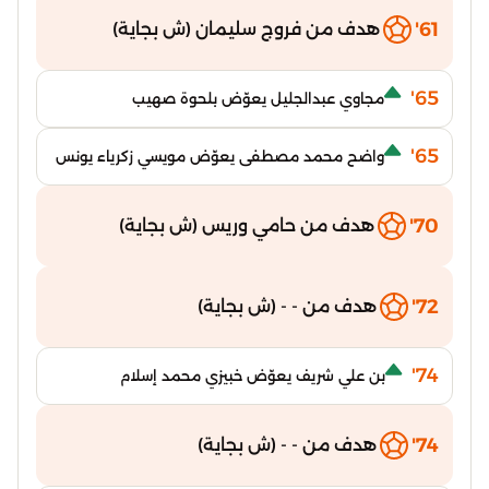
61'
هدف من فروج سليمان (ش بجاية)
65'
مجاوي عبدالجليل يعوّض بلحوة صهيب
65'
واضح محمد مصطفى يعوّض مويسي زكرياء يونس
70'
هدف من حامي وريس (ش بجاية)
72'
هدف من - - (ش بجاية)
74'
بن علي شريف يعوّض خبيزي محمد إسلام
74'
هدف من - - (ش بجاية)