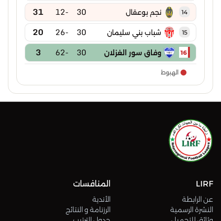
31
-12
30
نجم بوعقال
14
20
-26
30
شباب بني سليمان
15
3
-62
30
وفاق سور الغزلان
16
الهبوط
LIRF
المنافسات
عن الرابطة
الأندية
النشرة الرسمية
الرزنامة و النتائج
وثائق للتحميل
جدول الترتيب