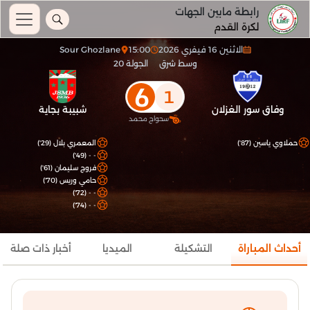
رابطة مابين الجهات
لكرة القدم
الاثنين 16 فيفري 2026
15:00
Sour Ghozlane
وسط شرق
الجولة 20
6
1
وفاق سور الغزلان
شبيبة بجاية
سحواج محمد
حملاوي ياسين (87')
المعمري بلال (29')
- - (49')
فروج سليمان (61')
حامي وريس (70')
- - (72')
- - (74')
أحداث المباراة
التشكيلة
الميديا
أخبار ذات صلة