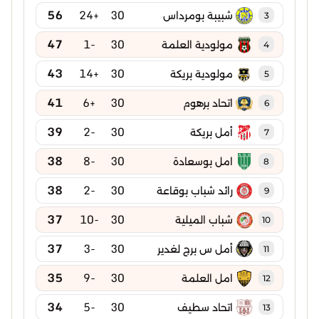
56
+24
30
شبيبة بومرداس
3
47
-1
30
مولودية العلمة
4
43
+14
30
مولودية بريكة
5
41
+6
30
اتحاد برهوم
6
39
-2
30
أمل بريكة
7
38
-8
30
امل بوسعادة
8
38
-2
30
رائد شباب بوقاعة
9
37
-10
30
شباب الميلية
10
37
-3
30
أمل س برج لغدير
11
35
-9
30
امل العلمة
12
34
-5
30
اتحاد سطيف
13