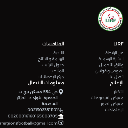
LIRF
المنافسات
عن الرابطة
الأندية
النشرة الرسمية
الرزنامة و النتائج
وثائق للتحميل
جدول الترتيب
نصوص و قوانين
الملاعب
اتصل بنا
مركز الإحصائيات
الإعلام
معلومات الاتصال
الأخبار
حي 554 مسكن برج ب
معرض الفيديوهات
الجوهرة -بلوزداد -الجزائر
معرض الصور
العاصمة
الإعتمادات
00213023511101
00200016160165008705
errergionsfootball@gmail.com