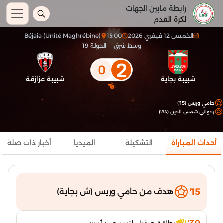
رابطة مابين الجهات
لكرة القدم
الخميس 12 فيفري 2026
15:00
Béjaia (Unité Maghrébine)
وسط شرق
الجولة 19
2
0
شبيبة بجاية
شبيبة عزازقة
حامي وريس (15')
ردواني شمس الدين (84')
أحداث المباراة
التشكيلة
الميديا
أخبار ذات صلة
15'
هدف من حامي وريس (ش بجاية)