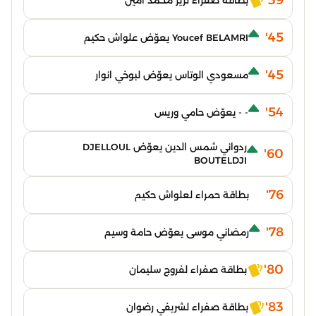
39'
بطاقة صفراء لزير محمد أمين
45'
Youcef BELAMRI يعوّض علواش حكيم
45'
مسعودي الوتاس يعوّض لبوخي انوار
54'
- - يعوّض حامي وريس
ردواني شمس الدين يعوّض DJELLOUL
60'
BOUTELDJI
76'
بطاقة حمراء لعلواش حكيم
78'
رمضاني موسى يعوّض حامة وسيم
80'
بطاقة صفراء لفروج سليمان
83'
بطاقة صفراء لشريفي رضوان