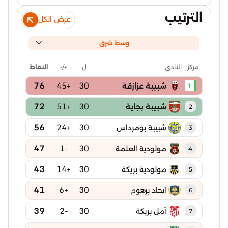
الترتيب
عرض الكل
وسط شرق
ل
+/-
النقاط
مركز
النادي
76
+45
30
شبيبة عزازقة
1
72
+51
30
شبيبة بجاية
2
56
+24
30
شبيبة بومرداس
3
47
-1
30
مولودية العلمة
4
43
+14
30
مولودية بريكة
5
41
+6
30
اتحاد برهوم
6
39
-2
30
أمل بريكة
7