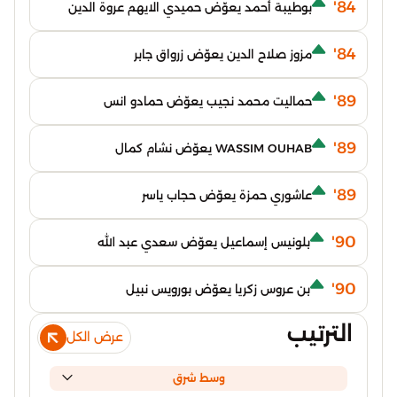
84'
بوطيبة أحمد يعوّض حميدي الايهم عروة الدين
84'
مزوز صلاح الدين يعوّض زرواق جابر
89'
حماليت محمد نجيب يعوّض حمادو انس
89'
WASSIM OUHAB يعوّض نشام كمال
89'
عاشوري حمزة يعوّض حجاب ياسر
90'
بلونيس إسماعيل يعوّض سعدي عبد الله
90'
بن عروس زكريا يعوّض بورويس نبيل
الترتيب
عرض الكل
وسط شرق