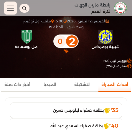
رابطة مابين الجهات
لكرة القدم
الخميس 12 فيفري 2026
15:00
ملعب اول نوفمبر
وسط شرق
الجولة 19
2
0
شبيبة بومرداس
امل بوسعادة
بورويس نبيل (65')
نشام كمال (75')
أحداث المباراة
التشكيلة
الميديا
أخبار ذات صلة
35'
بطاقة صفراء لبلونيس حسين
40'
بطاقة صفراء لسعدي عبد الله