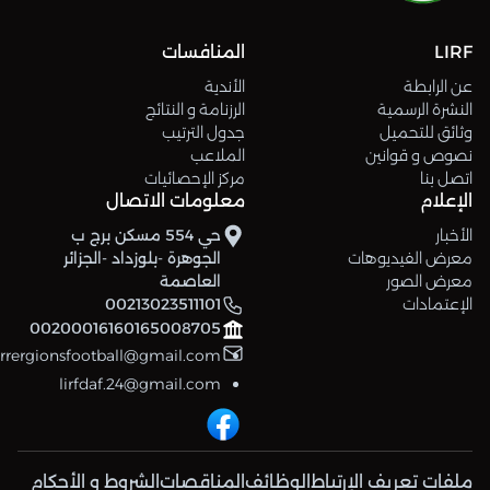
LIRF
المنافسات
عن الرابطة
الأندية
النشرة الرسمية
الرزنامة و النتائج
وثائق للتحميل
جدول الترتيب
نصوص و قوانين
الملاعب
اتصل بنا
مركز الإحصائيات
الإعلام
معلومات الاتصال
الأخبار
حي 554 مسكن برج ب
معرض الفيديوهات
الجوهرة -بلوزداد -الجزائر
معرض الصور
العاصمة
الإعتمادات
00213023511101
00200016160165008705
errergionsfootball@gmail.com
lirfdaf.24@gmail.com
ملفات تعريف الإرتباط
الوظائف
المناقصات
الشروط و الأحكام