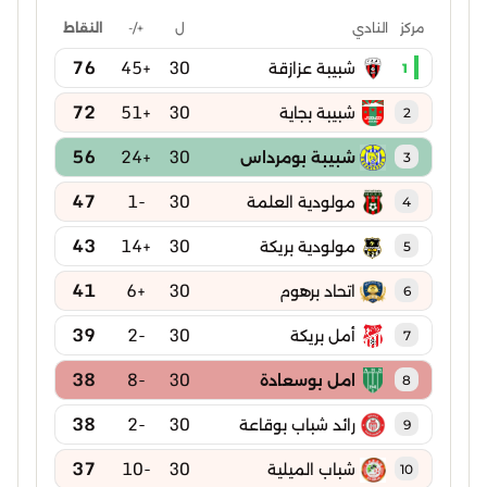
ل
+/-
النقاط
مركز
النادي
76
+45
30
شبيبة عزازقة
1
72
+51
30
شبيبة بجاية
2
56
+24
30
شبيبة بومرداس
3
47
-1
30
مولودية العلمة
4
43
+14
30
مولودية بريكة
5
41
+6
30
اتحاد برهوم
6
39
-2
30
أمل بريكة
7
38
-8
30
امل بوسعادة
8
38
-2
30
رائد شباب بوقاعة
9
37
-10
30
شباب الميلية
10