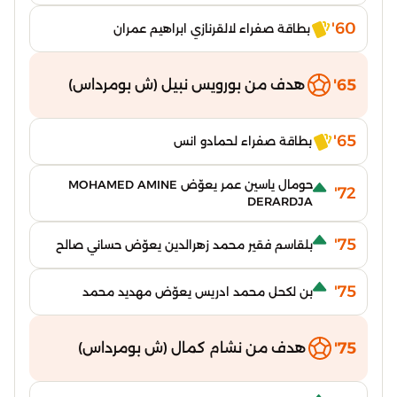
60'
بطاقة صفراء لالقرنازي ابراهيم عمران
65'
هدف من بورويس نبيل (ش بومرداس)
65'
بطاقة صفراء لحمادو انس
حومال ياسين عمر يعوّض MOHAMED AMINE
72'
DERARDJA
75'
بلقاسم فقير محمد زهرالدين يعوّض حساني صالح
75'
بن لكحل محمد ادريس يعوّض مهديد محمد
75'
هدف من نشام كمال (ش بومرداس)