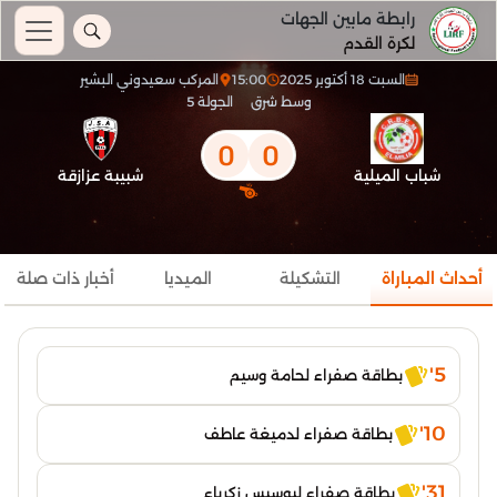
رابطة مابين الجهات
لكرة القدم
السبت 18 أكتوبر 2025
15:00
المركب سعيدوني البشير
وسط شرق
الجولة 5
0
0
شباب الميلية
شبيبة عزازقة
أحداث المباراة
التشكيلة
الميديا
أخبار ذات صلة
5'
بطاقة صفراء لحامة وسيم
10'
بطاقة صفراء لدميغة عاطف
31'
بطاقة صفراء لبوسيس زكرياء