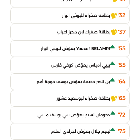
32'
بطاقة صفراء للبوخي انوار
37'
بطاقة صفراء لبن محرز اعراب
55'
Youcef BELAMRI يعوّض لبوخي انوار
55'
بيبي أمياس يعوّض كوفي فارس
64'
بن ناصر حذيفة يعوّض يوسف خوجة أمير
65'
بطاقة صفراء لبوسعيد عشور
72'
دحومان نسيم يعوّض سي يوسف ماسي
75'
ليتيم جلال يعوّض لجرادي اسلام