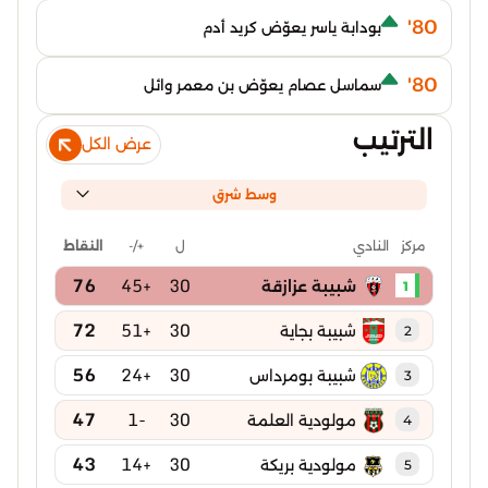
80'
بودابة ياسر يعوّض كريد أدم
80'
سماسل عصام يعوّض بن معمر وائل
الترتيب
عرض الكل
وسط شرق
ل
+/-
النقاط
مركز
النادي
76
+45
30
شبيبة عزازقة
1
72
+51
30
شبيبة بجاية
2
56
+24
30
شبيبة بومرداس
3
47
-1
30
مولودية العلمة
4
43
+14
30
مولودية بريكة
5