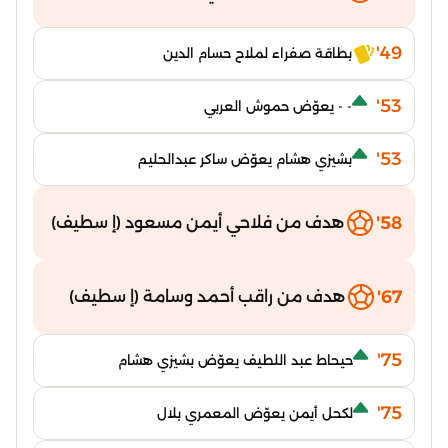
49'
بطاقة صفراء لملاح حسام الدين
53'
- - يعوّض حموش العربي
53'
بشيزي هشام يعوّض ساكر عبدالحليم
58'
هدف من فلاحي أيمن مسعود (إ سطيف)
67'
هدف من راقب أحمد وسامة (إ سطيف)
75'
حيحاط عبد اللطيف يعوّض بشيزي هشام
75'
لكحل أيمن يعوّض المعمري بلال