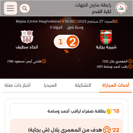
رابطة مابين الجهات
لكرة القدم
السبت 27 سبتمبر 2025
16:00
Béjaia (Unité Maghrébine)
وسط شرق
الجولة 3
2
1
شبيبة بجاية
اتحاد سطيف
المعمري بلال (22')
فلاحي أيمن مسعود (58')
راقب أحمد وسامة (67')
أحداث المباراة
التشكيلة
الميديا
أخبار ذات صلة
18'
بطاقة صفراء لراقب أحمد وسامة
22'
هدف من المعمري بلال (ش بجاية)