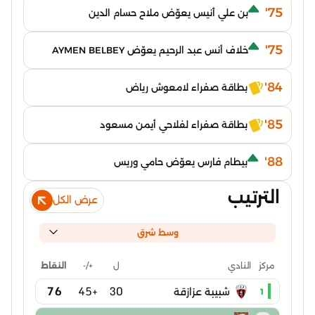
75'
بن علي أنيس يعوّض ملاح حسام الدين
75'
خلاف أنس عبد الرحيم يعوّض AYMEN BELBEY
84'
بطاقة صفراء لامعوش رياض
85'
بطاقة صفراء لفلاحي أيمن مسعود
88'
بيطام فارس يعوّض حامي وريس
الترتيب
عرض الكل
وسط شرق
ل
+/-
النقاط
مركز
النادي
76
+45
30
شبيبة عزازقة
1