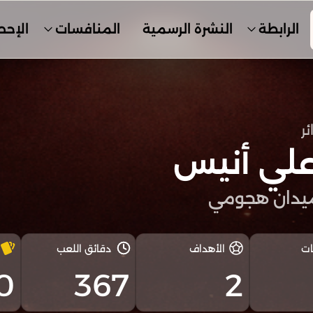
الرابطة
النشرة الرسمية
المنافسات
الإحص
ئر
علي أنيس
يدان هجومي
ات
الأهداف
دقائق اللعب
0
367
2