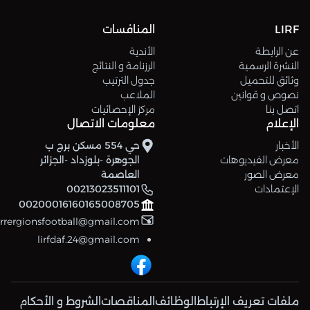
LIRF
المنافسات
عن الرابطة
الأندية
النشرة الرسمية
الرزنامة و النتائج
وثائق للتحميل
جدول الترتيب
نصوص و قوانين
الملاعب
اتصل بنا
مركز الإحصائيات
الإعلام
معلومات الاتصال
الأخبار
حي 554 مسكن برج ب
معرض الفيديوهات
الجوهرة -بلوزداد -الجزائر
معرض الصور
العاصمة
الإعتمادات
00213023511101
00200016160165008705
errergionsfootball@gmail.com
lirfdaf.24@gmail.com
ملفات تعريف الإرتباط
الوظائف
المناقصات
الشروط و الأحكام