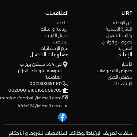
LIRF
المنافسات
عن الرابطة
الأندية
النشرة الرسمية
الرزنامة و النتائج
وثائق للتحميل
جدول الترتيب
نصوص و قوانين
الملاعب
اتصل بنا
مركز الإحصائيات
الإعلام
معلومات الاتصال
الأخبار
حي 554 مسكن برج ب
معرض الفيديوهات
الجوهرة -بلوزداد -الجزائر
معرض الصور
العاصمة
الإعتمادات
00213023511101
00200016160165008705
errergionsfootball@gmail.com
lirfdaf.24@gmail.com
ملفات تعريف الإرتباط
الوظائف
المناقصات
الشروط و الأحكام