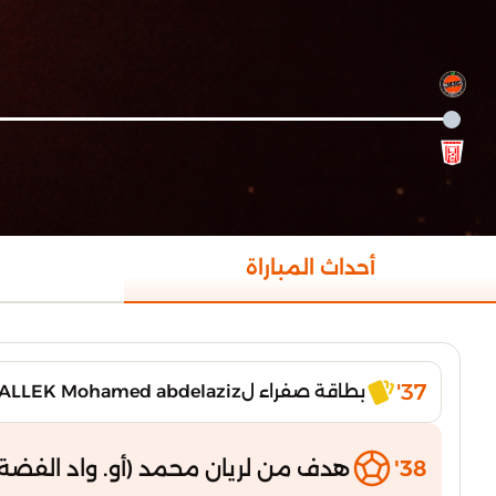
أحداث المباراة
37'
بطاقة صفراء لMALLEK Mohamed abdelaziz
38'
هدف من لريان محمد (أو. واد الفضة)