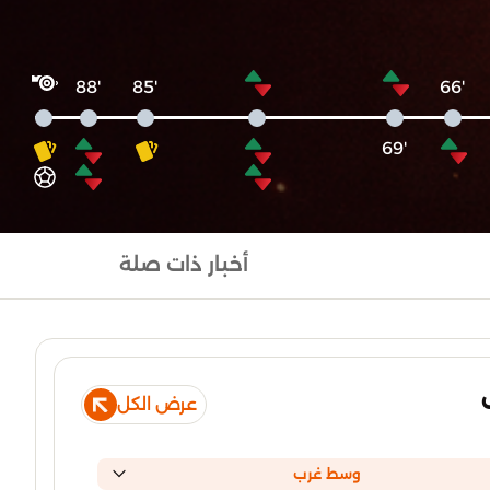
'88
'85
'66
'69
أخبار ذات صلة
عرض الكل
وسط غرب