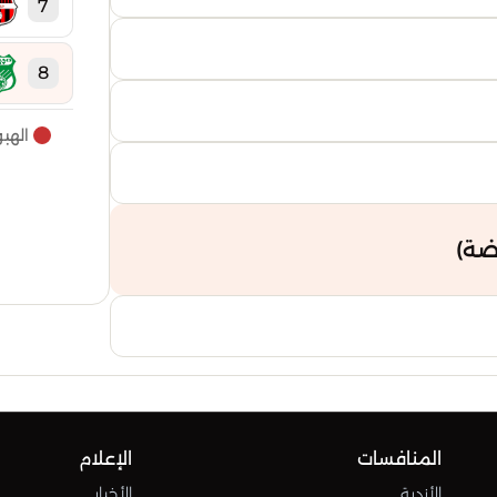
7
8
الهب
9
10
ضة)
11
12
13
المنافسات
الإعلام
14
الأندية
الأخبار