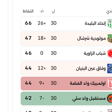
ل
+/-
النقاط
ادي
66
+26
30
إتحاد البليدة
47
+18
30
مولودية شرشال
46
0
30
شباب الزاوية
44
+12
30
وفاق عين البنيان
44
+9
30
اولمبيك واد الفضة
42
-7
30
مستقبل واد سلي