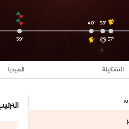
'40
'38
'59
'37
التشكيلة
الميديا
الترتيب