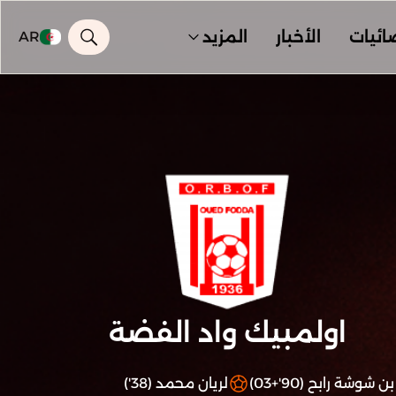
ائيات
الأخبار
المزيد
AR
اولمبيك واد الفضة
بن شوشة رابح (90'+03)
لريان محمد (38')