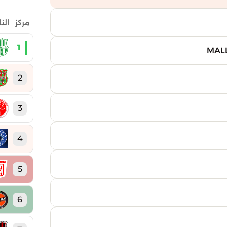
مركز
الن
1
2
3
4
5
6