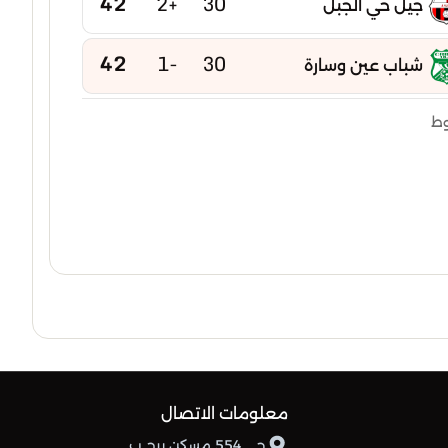
42
+2
30
جيل حي الجبل
42
-1
30
شباب عين وسارة
41
-1
30
وط
وداد تيسمسيلت
41
-5
30
أكاديمية المدية
41
-5
30
وداد مفتاح
40
-11
30
صفاء خميس مليانة
38
+2
30
شباب بني تامو
معلومات الاتصال
38
-5
30
رائد امل عين الدفلى
حي 554 مسكن برج ب