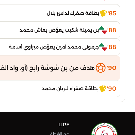
85'
بطاقة صفراء لدامير بلال
88'
بن يمينة شكيب يعوّض بعاش محمد
88'
جرموني محمد امين يعوّض ميراوي أسامة
90'
هدف من بن شوشة رابح (أو. واد الف
90'
بطاقة صفراء للريان محمد
LIRF
عن الرابطة