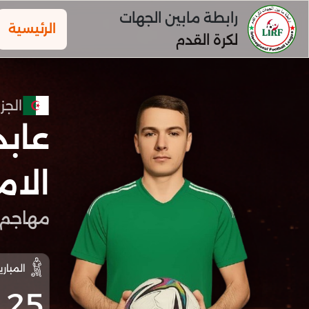
رابطة مابين الجهات
الرئيسية
لكرة القدم
الجزا
عاب
الام
مهاجم
المباري
25