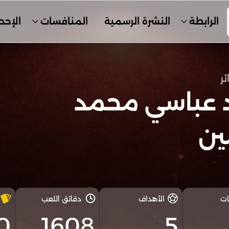
الرابطة
النشرة الرسمية
المنافسات
الإحص
ئر
د عباسي محمد
ين
ات
الأهداف
دقائق اللعب
0
1608
5