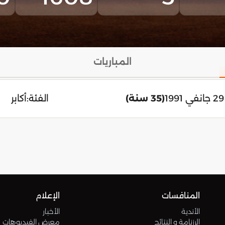
المباريات
(35 سنة)
الفئة:
أكابر
المنافسات
الإعلام
الأندية
الأخبار
الرزنامة و النتائج
معرض الفيديوهات