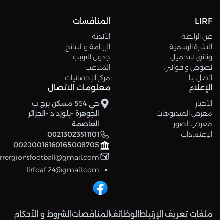
LIRF
المنافسات
عن الرابطة
الأندية
النشرة الرسمية
الرزنامة و النتائج
وثائق للتحميل
جدول الترتيب
نصوص و قوانين
الملاعب
اتصل بنا
مركز الإحصائيات
الإعلام
معلومات الاتصال
الأخبار
حي 554 مسكن برج ب
معرض الفيديوهات
الجوهرة -بلوزداد -الجزائر
معرض الصور
العاصمة
الإعتمادات
00213023511101
00200016160165008705
errergionsfootball@gmail.com
lirfdaf.24@gmail.com
ملفات تعريف الإرتباط
الوظائف
المناقصات
الشروط و الأحكام