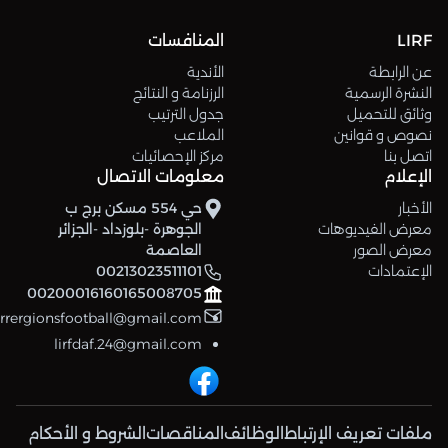
LIRF
المنافسات
عن الرابطة
الأندية
النشرة الرسمية
الرزنامة و النتائج
وثائق للتحميل
جدول الترتيب
نصوص و قوانين
الملاعب
اتصل بنا
مركز الإحصائيات
الإعلام
معلومات الاتصال
الأخبار
حي 554 مسكن برج ب
معرض الفيديوهات
الجوهرة -بلوزداد -الجزائر
معرض الصور
العاصمة
الإعتمادات
00213023511101
00200016160165008705
errergionsfootball@gmail.com
lirfdaf.24@gmail.com
ملفات تعريف الإرتباط
الوظائف
المناقصات
الشروط و الأحكام